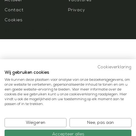
Contact
Privacy
Cookies
Website door
Dutchbreeze
Cookieverklaring
Wij gebruiken cookies
We kunnen deze plaatsen voor analyse van onze bezoekersgegevens, om
onze website te verbeteren, gepersonaliseerde inhoud te tonen en om u
een goede website-ervaring te bieden. Voor meer informatie over de
cookies die we gebruiken kunt u onze cookieverklaring raadplegen. Hier
vindt u ook de mogelijkheid om uw toestemming op elk moment aan te
passen of in te trekken.
Weigeren
Nee, pas aan
Accepteer alles