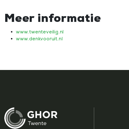
Meer informatie
www.twenteveilig.nl
www.denkvooruit.nl