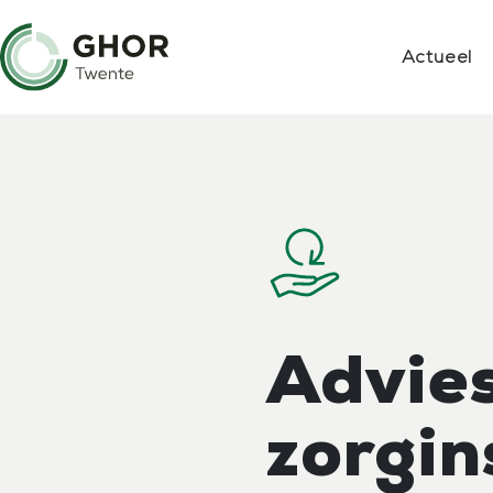
Actueel
Advies
zorgin