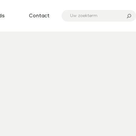
ds
Contact
n ketenpartners
ment