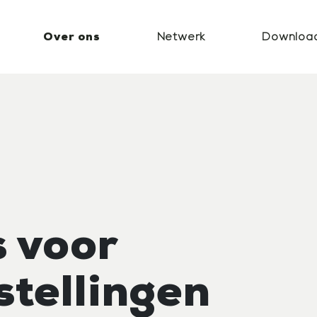
Over ons
Netwerk
Downloa
Medewerkers
Partners
Reguliere werkzaamheden
Trainingen zorginstellingen e
Risicobeheersing
Tijdens crisis
Zorgcontinuïteit
Opleiden, trainen &
oefenen
 voor
Informatiemanage
stellingen